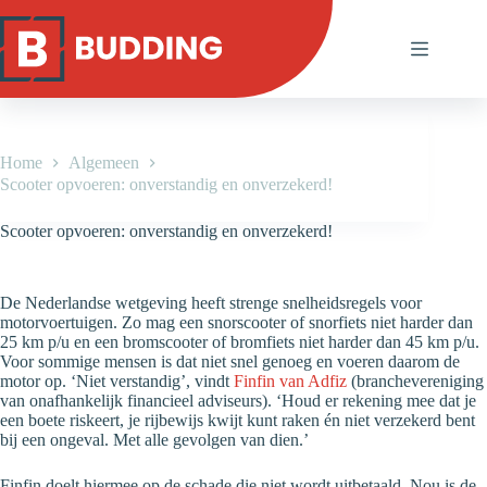
Ga
naar
de
inhoud
Home
Algemeen
Scooter opvoeren: onverstandig en onverzekerd!
Scooter opvoeren: onverstandig en onverzekerd!
De Nederlandse wetgeving heeft strenge snelheidsregels voor
motorvoertuigen. Zo mag een snorscooter of snorfiets niet harder dan
25 km p/u en een bromscooter of bromfiets niet harder dan 45 km p/u.
Voor sommige mensen is dat niet snel genoeg en voeren daarom de
motor op. ‘Niet verstandig’, vindt
Finfin van Adfiz
(branchevereniging
van onafhankelijk financieel adviseurs). ‘Houd er rekening mee dat je
een boete riskeert, je rijbewijs kwijt kunt raken én niet verzekerd bent
bij een ongeval. Met alle gevolgen van dien.’
Finfin doelt hiermee op de schade die niet wordt uitbetaald. Nou is de