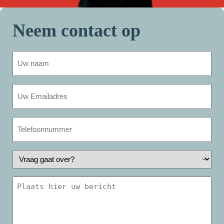
Neem contact op
Uw
naam
(Vereist)
Uw
e-
mail
adres
Telefoonnummer
(Vereist)
(optioneel)
(Vereist)
Vraag
gaat
over
Uw
bericht
(Vereist)