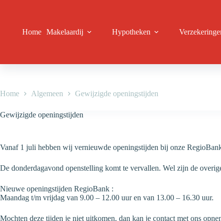
Ga
naar
de
inhoud
Home
Makelaardij
Hypotheken
Verzekeringe
Home
Algemeen
Gewijzigde openingstijden
Gewijzigde openingstijden
Vanaf 1 juli hebben wij vernieuwde openingstijden bij onze RegioBank
De donderdagavond openstelling komt te vervallen. Wel zijn de overig
Nieuwe openingstijden RegioBank :
Maandag t/m vrijdag van 9.00 – 12.00 uur en van 13.00 – 16.30 uur.
Mochten deze tijden je niet uitkomen, dan kan je contact met ons opn