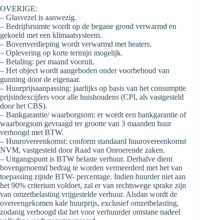
OVERIGE:
– Glasvezel is aanwezig.
– Bedrijfsruimte wordt op de begane grond verwarmd en
gekoeld met een klimaatsysteem.
– Bovenverdieping wordt verwarmd met heaters.
– Oplevering op korte termijn mogelijk.
– Betaling: per maand vooruit.
– Het object wordt aangeboden onder voorbehoud van
gunning door de eigenaar.
– Huurprijsaanpassing: jaarlijks op basis van het consumptie
prijsindexcijfers voor alle huishoudens (CPI, als vastgesteld
door het CBS).
– Bankgarantie/ waarborgsom: er wordt een bankgarantie of
waarborgsom gevraagd ter grootte van 3 maanden huur
verhoogd met BTW.
– Huurovereenkomst: conform standaard huurovereenkomst
NVM, vastgesteld door Raad van Onroerende zaken.
– Uitgangspunt is BTW belaste verhuur. Derhalve dient
bovengenoemd bedrag te worden vermeerderd met het van
toepassing zijnde BTW- percentage. Indien huurder niet aan
het 90% criterium voldoet, zal er van rechtswege sprake zijn
van omzetbelasting vrijgestelde verhuur. Alsdan wordt de
overeengekomen kale huurprijs, exclusief omzetbelasting,
zodanig verhoogd dat het voor verhuurder ontstane nadeel