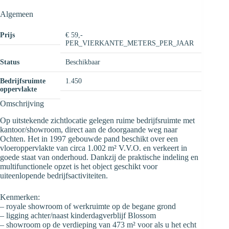
Algemeen
Prijs
€ 59,-
PER_VIERKANTE_METERS_PER_JAAR
Status
Beschikbaar
Bedrijfsruimte
1.450
oppervlakte
Omschrijving
Op uitstekende zichtlocatie gelegen ruime bedrijfsruimte met
kantoor/showroom, direct aan de doorgaande weg naar
Ochten. Het in 1997 gebouwde pand beschikt over een
vloeroppervlakte van circa 1.002 m² V.V.O. en verkeert in
goede staat van onderhoud. Dankzij de praktische indeling en
multifunctionele opzet is het object geschikt voor
uiteenlopende bedrijfsactiviteiten.
Kenmerken:
– royale showroom of werkruimte op de begane grond
– ligging achter/naast kinderdagverblijf Blossom
– showroom op de verdieping van 473 m² voor als u het echt